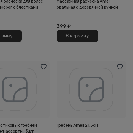
я расческа для волос
Массажная расческа Ameli
динорог с блестками
овальная с деревянной ручкой
399
₽
рзину
В корзину
астиковых гребней
Гребень Ameli 21.5см
цвет ассорти , 3шт