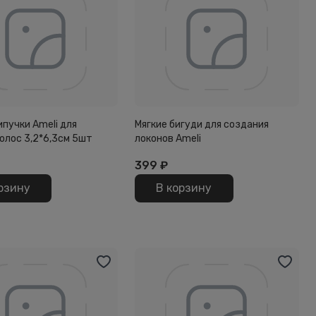
пучки Ameli для
Мягкие бигуди для создания
олос 3,2*6,3см 5шт
локонов Ameli
399
₽
рзину
В корзину