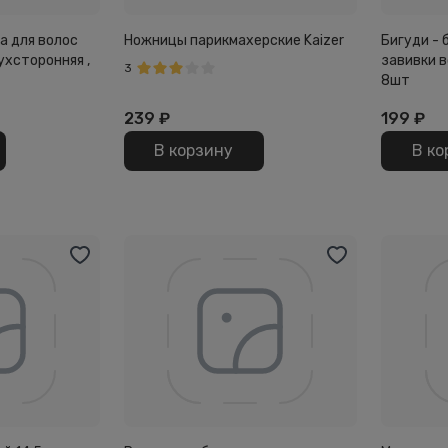
а для волос
Ножницы парикмахерские Kaizer
Бигуди - 
вухсторонняя ,
завивки в
3
8шт
239
₽
199
₽
В корзину
В ко