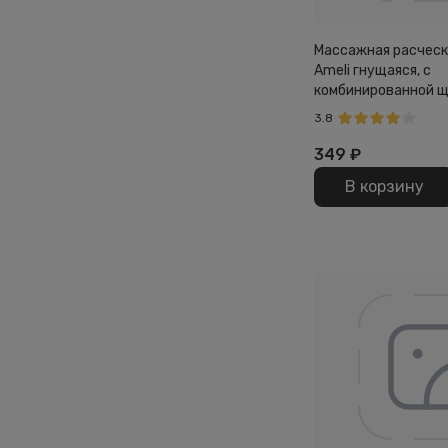
Массажная расческ
Ameli гнущаяся, с
комбинированной 
3.8
349
₽
В корзину