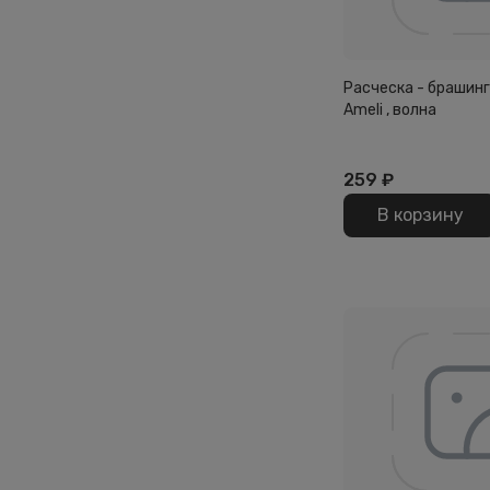
Расческа - брашинг
Ameli , волна
259
₽
В корзину