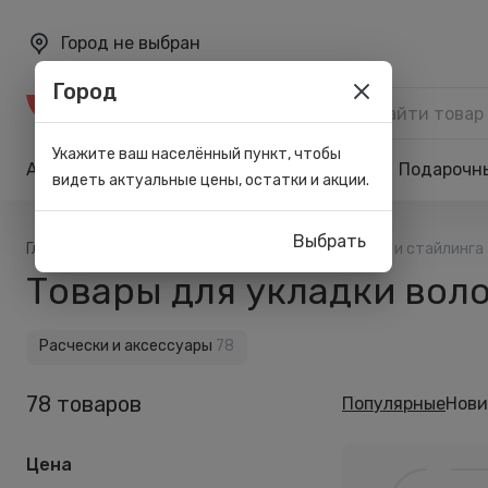
Город не выбран
Город
Каталог
Укажите ваш населённый пункт, чтобы
Акции
Бренды
Карта лояльности
Подарочн
видеть актуальные цены, остатки и акции.
Выбрать
/
/
/
Главная
Каталог
Волосы
Для укладки и стайлинга
Товары для укладки воло
Расчески и аксессуары
78
78 товаров
Популярные
Нови
Цена