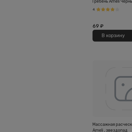
Гребень Ameli Черн
4
69
₽
В корзину
Массажная расческ
Ameli , звездопад