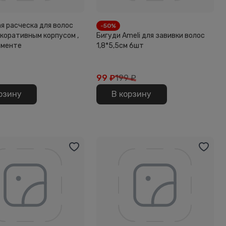
я расческа для волос
-50%
екоративным корпусом ,
Бигуди Ameli для завивки волос
именте
1,8*5,5см 6шт
99
₽
199 ₽
рзину
В корзину