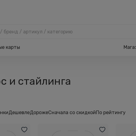
ые карты
Мага
с и стайлинга
нки
Дешевле
Дороже
Сначала со скидкой
По рейтингу