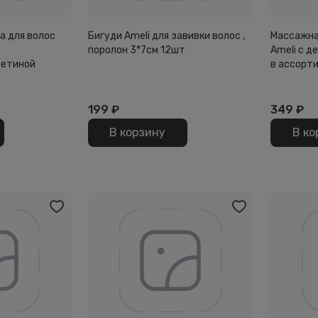
а для волос
Бигуди Ameli для завивки волос ,
Массажна
поролон 3*7см 12шт
Ameli с д
щетиной
в ассорт
199
₽
349
₽
В корзину
В ко