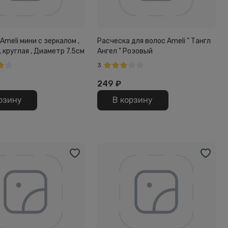
Ameli мини с зеркалом ,
Расческа для волос Ameli " Тангл
, круглая , Диаметр 7.5см
Ангел " Розовый
3
249
₽
рзину
В корзину