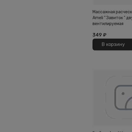
Массажная расческ
Ameli " Завиток " д
вентилируемая
349
₽
В корзину