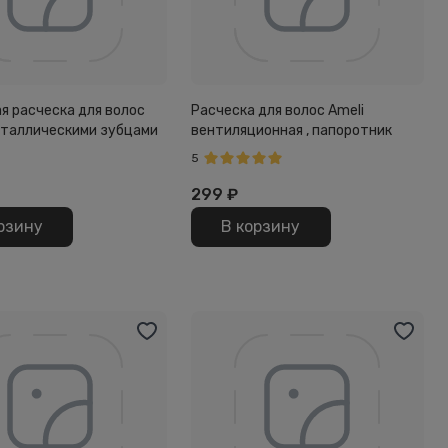
я расческа для волос
Расческа для волос Ameli
металлическими зубцами
вентиляционная , папоротник
5
299
₽
рзину
В корзину