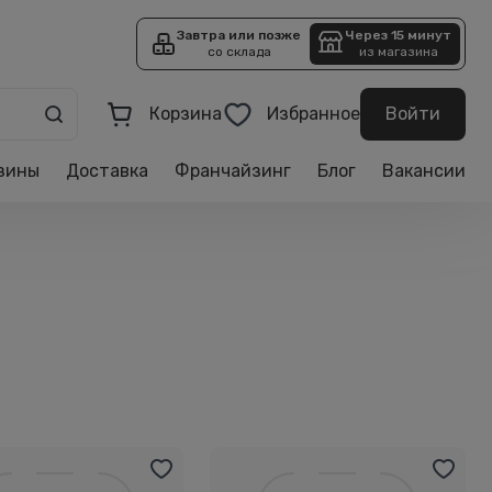
Завтра или позже
Через 15 минут
со склада
из магазина
Корзина
Избранное
Войти
зины
Доставка
Франчайзинг
Блог
Вакансии