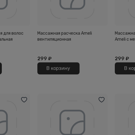
я для волос
Массажная расческа Ameli
Массажна
вальная
вентиляционная
Ameli с 
299
₽
299
₽
В корзину
В ко