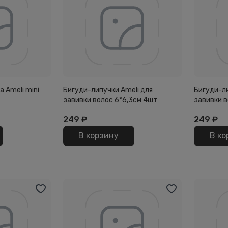
 Ameli mini
Бигуди-липучки Ameli для
Бигуди-ли
завивки волос 6*6,3см 4шт
завивки в
249
₽
249
₽
В корзину
В ко