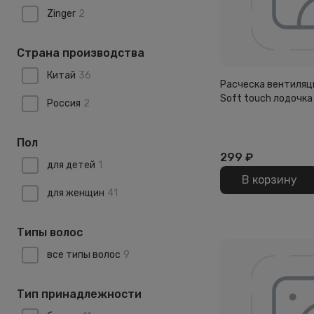
Zinger
2
Страна производства
Китай
36
Расческа вентиляц
Soft touch лодочка
Россия
2
Пол
299
₽
для детей
1
В корзину
для женщин
41
Типы волос
все типы волос
9
Тип принадлежности