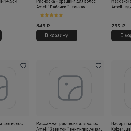
ый 14,5см
Расческа - брашинг для волос
Массажна
Ameli " Бабочки " , тонкая
Ameli , е
5
349
₽
299
₽
В корзину
В ко
а для волос
Массажная расческа для волос
Набор пл
Ameli " Завиток " вентилируемая ,
Kaizer , 