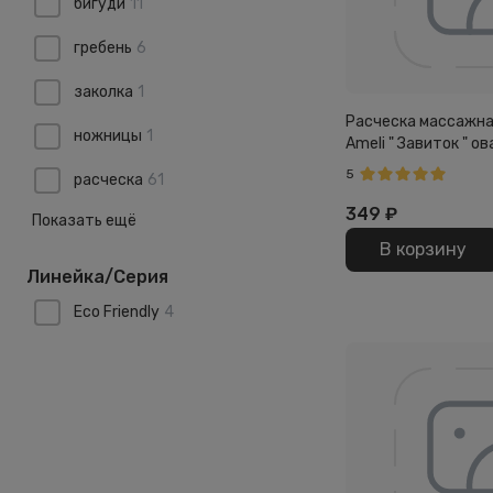
бигуди
11
гребень
6
заколка
1
Расческа массажна
ножницы
1
Ameli " Завиток " о
5
расческа
61
349
₽
Показать ещё
В корзину
Линейка/Серия
Eco Friendly
4