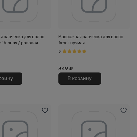
я расческа для волос
Массажная расческа для волос
и Черная / розовая
Ameli прямая
5
349
₽
рзину
В корзину