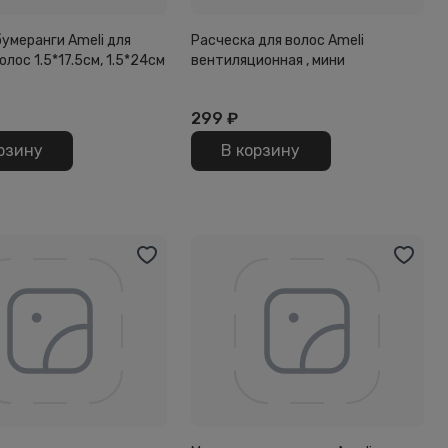
бумеранги Ameli для
Расческа для волос Ameli
олос 1.5*17.5см, 1.5*24см
вентиляционная , мини
299
₽
рзину
В корзину