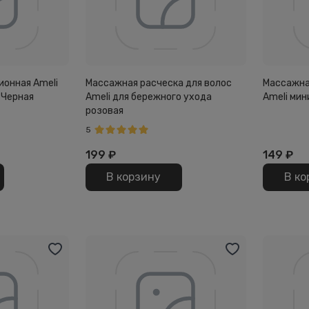
ионная Ameli
Массажная расческа для волос
Массажна
 Черная
Ameli для бережного ухода
Ameli мин
розовая
5
199
₽
149
₽
В корзину
В ко