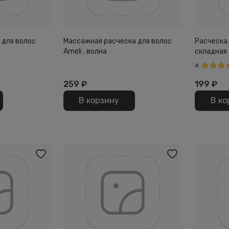
 для волос
Массажная расческа для волос
Расческа 
Ameli , волна
складная 
4
259
₽
199
₽
В корзину
В ко