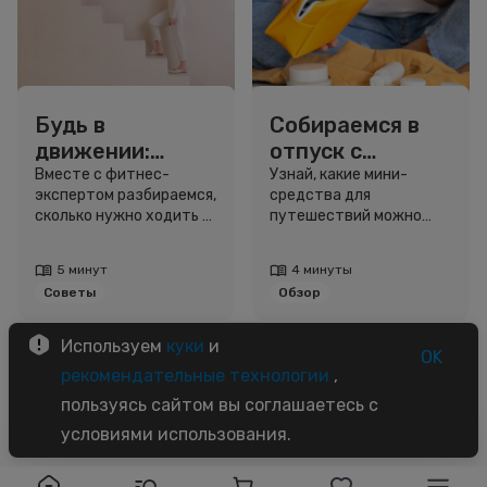
Будь в
Собираемся в
движении:
отпуск с
сколько нужно
Улыбкой: мини-
Вместе с фитнес-
Узнай, какие мини-
экспертом разбираемся,
средства для
шагов для
форматы для
сколько нужно ходить и
путешествий можно
красоты и
путешествий
как легко добавить
взять даже в ручную
здоровья
движение в жизнь.
кладь.
5 минут
4 минуты
Советы
Обзор
Используем
куки
и
OK
рекомендательные технологии
,
пользуясь сайтом вы соглашаетесь с
условиями использования.