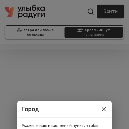
Войти
Завтра или позже
Через 15 минут
со склада
из магазина
Город
Укажите ваш населённый пункт, чтобы