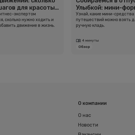
движении: сколько
Собираемся в отпус
шагов для красоты
Улыбкой: мини-фо
вья
для путешествий
фитнес-экспертом
Узнай, какие мини-средства
я, сколько нужно ходить и
путешествий можно взять д
добавить движение в жизнь.
ручную кладь.
4 минуты
Обзор
О компании
О нас
Новости
Вакансии