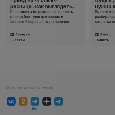
Тренд на «голые»
Будь в 
ресницы: как выглядеть
нужно 
свежо, не используя тушь
и здоро
Пошаговая инструкция, как сделать
Вместе с 
макияж без туши для ресниц и
разбираемс
звёздный образ для вдохновения.
как легко 
3 минуты
5 минут
Советы
Советы
Мы в социальных сетях