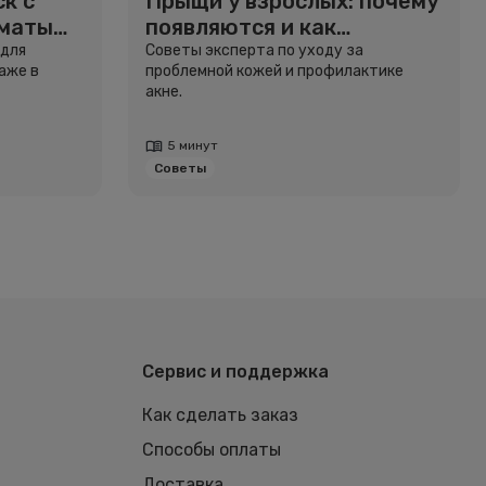
к с
Прыщи у взрослых: почему
рматы
появляются и как
избавиться
 для
Советы эксперта по уходу за
аже в
проблемной кожей и профилактике
акне.
5 минут
Советы
Сервис и поддержка
Как сделать заказ
Способы оплаты
Доставка