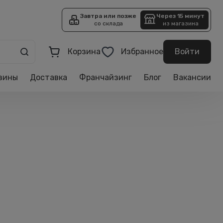
Завтра или позже
Через 15 минут
со склада
из магазина
Корзина
Избранное
Войти
зины
Доставка
Франчайзинг
Блог
Вакансии