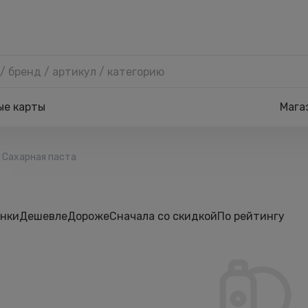
ые карты
Мага
Сахарная паста
нки
Дешевле
Дороже
Сначала со скидкой
По рейтингу