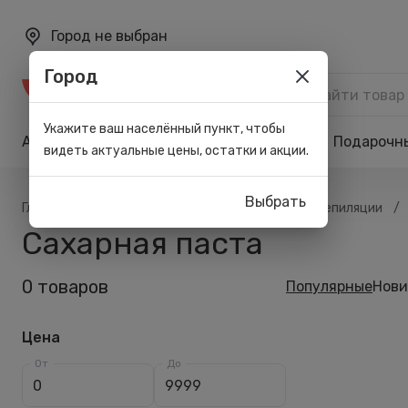
Город не выбран
Город
Каталог
Укажите ваш населённый пункт, чтобы
Акции
Бренды
Карта лояльности
Подарочн
видеть актуальные цены, остатки и акции.
Выбрать
/
/
/
/
Главная
Каталог
Тело
Для бритья и депиляции
Сахарная паста
0 товаров
Популярные
Нови
Цена
От
До