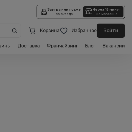
Завтра или позже
Через 15 минут
со склада
из магазина
Корзина
Избранное
Войти
зины
Доставка
Франчайзинг
Блог
Вакансии