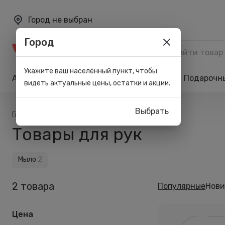
Город не выбран
Город
Каталог
Укажите ваш населённый пункт, чтобы
Акции
Бренды
Карта лояльности
Подарочн
видеть актуальные цены, остатки и акции.
Выбрать
/
/
/
Главная
Каталог
Тело
Для рук
Товары для рук
Мыло
2
2 товара
Популярные
Нови
Цена