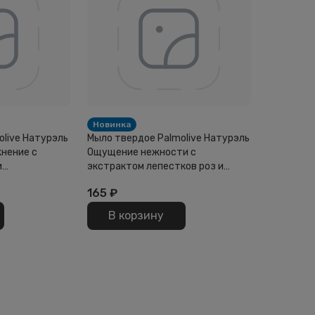
Новинка
olive Натурэль
Мыло твердое Palmolive Натурэль
нение с
Ощущение нежности с
и
экстрактом лепестков роз и
чком 150г
молочком 150г
165
₽
В корзину