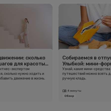
движении: сколько
Собираемся в отпус
шагов для красоты
Улыбкой: мини-фо
вья
для путешествий
фитнес-экспертом
Узнай, какие мини-средства
я, сколько нужно ходить и
путешествий можно взять д
добавить движение в жизнь.
ручную кладь.
4 минуты
Обзор