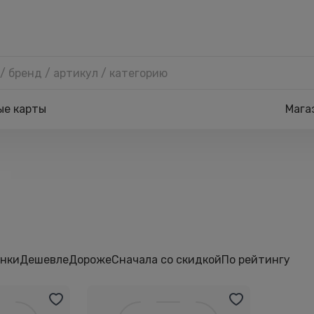
ые карты
Мага
нки
Дешевле
Дороже
Сначала со скидкой
По рейтингу