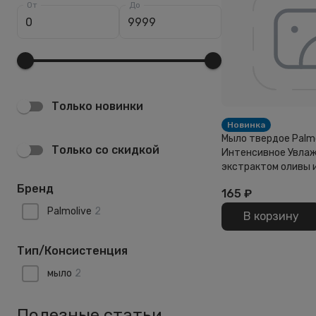
От
До
Только новинки
Новинка
Мыло твердое Palm
Только со скидкой
Интенсивное Увлаж
экстрактом оливы 
увлажняющим моло
Бренд
165
₽
Palmolive
2
В корзину
Тип/Консистенция
мыло
2
Полезные статьи