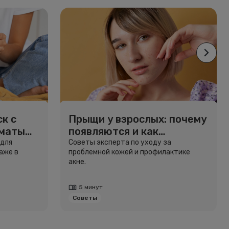
к с
Прыщи у взрослых: почему
рматы
появляются и как
избавиться
 для
Советы эксперта по уходу за
аже в
проблемной кожей и профилактике
акне.
5 минут
Советы