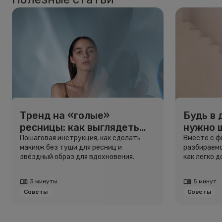
Тренд на «голые»
Будь в 
ресницы: как выглядеть
нужно 
свежо, не используя тушь
и здоро
Пошаговая инструкция, как сделать
Вместе с 
макияж без туши для ресниц и
разбираемс
звёздный образ для вдохновения.
как легко 
3 минуты
5 минут
Советы
Советы