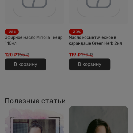
-25%
-30%
Эфирное масло Mirrolla " кедр
Масло косметическое в
" 10мл
карандаше Green Herb 2мл
120
₽
165 ₽
119
₽
179 ₽
В корзину
В корзину
Полезные статьи