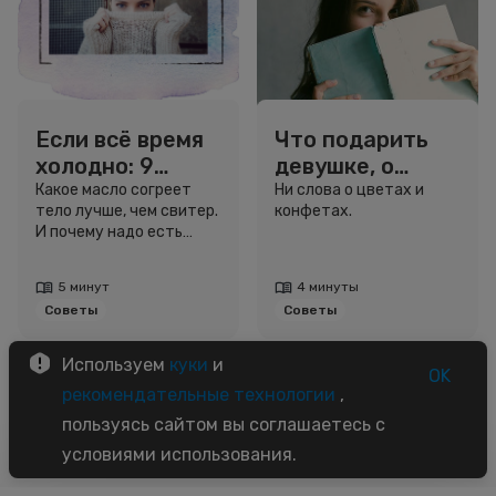
Если всё время
Что подарить
холодно: 9
девушке, о
способов
которой ничего
Какое масло согреет
Ни слова о цветах и
тело лучше, чем свитер.
конфетах.
согреться
не знаешь?
И почему надо есть
орехи, но отказаться от
кокосовой стружки.
5 минут
4 минуты
Советы
Советы
Используем
куки
и
OK
рекомендательные технологии
,
пользуясь сайтом вы соглашаетесь с
условиями использования.