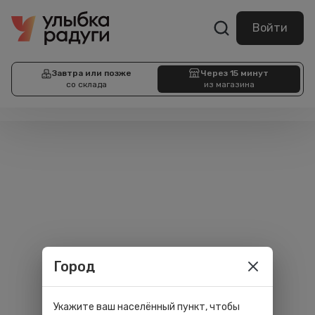
Войти
Завтра или позже
Через 15 минут
со склада
из магазина
Город
Укажите ваш населённый пункт, чтобы