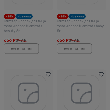
-25%
Новинка
-25%
Новинка
Глиттер - спрей для лица ,
Глиттер - спрей для лица ,
тела и волос Miamitats
тела и волос Miamitats baby
beauty 5г
5г
656
₽
899 ₽
656
₽
899 ₽
Нет в наличии
Нет в наличии