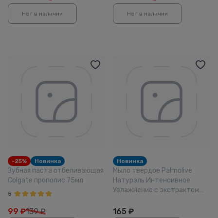
Нет в наличии
Нет в наличии
-25%
Новинка
Новинка
Зубная паста отбеливающая
Мыло твердое Palmolive
Colgate прополис 75мл
Натурэль Интенсивное
Увлажнение с экстрактом
5
оливы и увлажняющим
молочком 150г
99
₽
139 ₽
165
₽