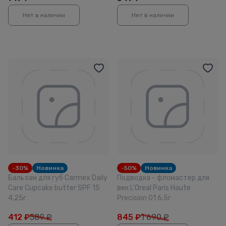
Нет в наличии
Нет в наличии
-30%
Новинка
-50%
Новинка
Бальзам для губ Carmex Daily
Подводка - фломастер для
Care Cupcake butter SPF 15
век L'Oreal Paris Haute
4,25г
Precision 01 6,5г
412
₽
589 ₽
845
₽
1 690 ₽