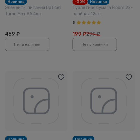
Новинка
-30%
Новинка
Элементы питания Opticell
Туалетная бумага Floom 2х-
Turbo Max AA 4шт
слойная 12шт
5
459
₽
199
₽
299 ₽
Нет в наличии
Нет в наличии
Новинка
Новинка