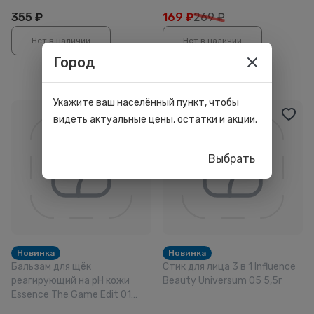
355
₽
169
₽
269 ₽
Нет в наличии
Нет в наличии
Город
Укажите ваш населённый пункт, чтобы
видеть актуальные цены, остатки и акции.
Выбрать
Новинка
Новинка
Бальзам для щёк
Стик для лица 3 в 1 Influence
реагирующий на pH кожи
Beauty Universum 05 5,5г
Essence The Game Edit 01
2,2г