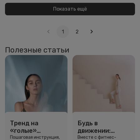
Показать ещё
1
2
Полезные статьи
Тренд на
Будь в
«голые»
движении:
ресницы: как
сколько нужно
Пошаговая инструкция,
Вместе с фитнес-