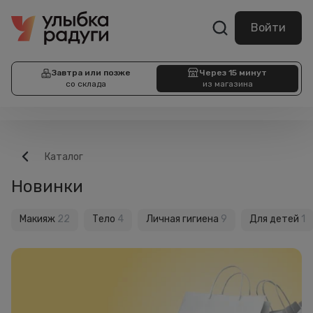
Войти
Завтра или позже
Через 15 минут
со склада
из магазина
Каталог
Новинки
Макияж
22
Тело
4
Личная гигиена
9
Для детей
1