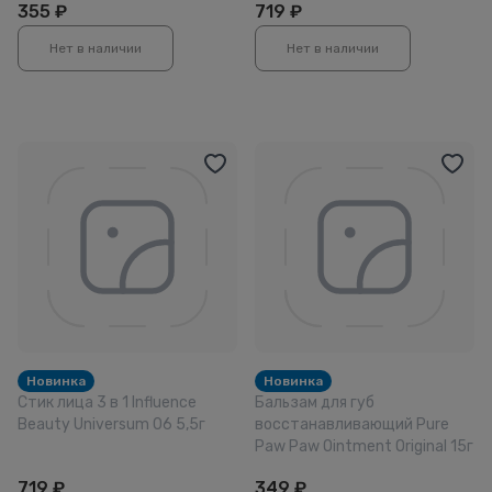
355
₽
719
₽
Нет в наличии
Нет в наличии
Новинка
Новинка
Стик лица 3 в 1 Influence
Бальзам для губ
Beauty Universum 06 5,5г
восстанавливающий Pure
Paw Paw Ointment Original 15г
719
₽
349
₽