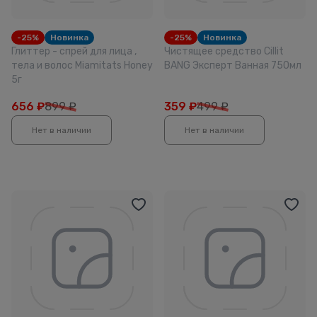
-25%
Новинка
-25%
Новинка
Глиттер - спрей для лица ,
Чистящее средство Cillit
тела и волос Miamitats Honey
BANG Эксперт Ванная 750мл
5г
656
₽
899 ₽
359
₽
499 ₽
Нет в наличии
Нет в наличии