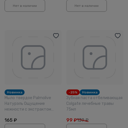
Нет в наличии
Нет в наличии
Новинка
-25%
Новинка
Мыло твердое Palmolive
Зубная паста отбеливающая
Натурэль Ощущение
Colgate лечебные травы
нежности с экстрактом
75мл
лепестков роз и молочком
165
₽
99
₽
139 ₽
150г