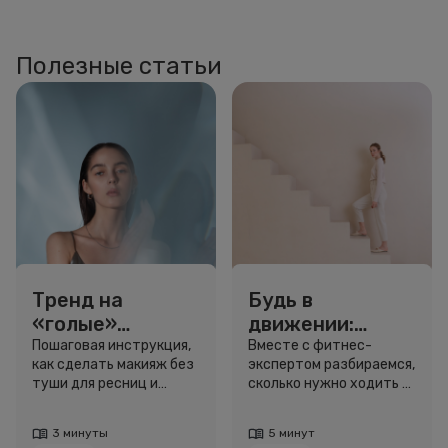
Полезные статьи
Тренд на
Будь в
«голые»
движении:
ресницы: как
сколько нужно
Пошаговая инструкция,
Вместе с фитнес-
как сделать макияж без
экспертом разбираемся,
выглядеть
шагов для
туши для ресниц и
сколько нужно ходить и
свежо, не
красоты и
звёздный образ для
как легко добавить
используя тушь
здоровья
вдохновения.
движение в жизнь.
3 минуты
5 минут