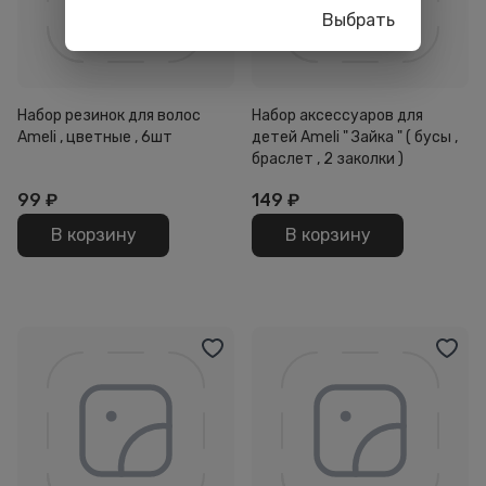
Выбрать
Набор резинок для волос
Набор аксессуаров для
Ameli , цветные , 6шт
детей Ameli " Зайка " ( бусы ,
браслет , 2 заколки )
99
₽
149
₽
В корзину
В корзину