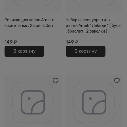
Резинки для волос Ameli в
Набор аксессуаров для
косметичке , 2,5см , 50шт
детей Ameli " Лебеди " ( бусы
, браслет , 2 заколки )
149
₽
149
₽
В корзину
В корзину