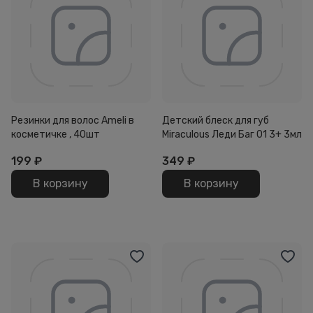
Резинки для волос Ameli в
Детский блеск для губ
косметичке , 40шт
Miraculous Леди Баг 01 3+ 3мл
199
₽
349
₽
В корзину
В корзину