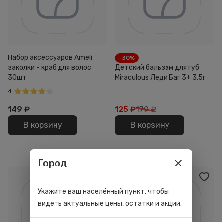
Набор аксессуаров Ameli
-30%
заколки - краб для волос
Детский бальзам для губ
30шт
Miraculous Леди Баг 3+ 3,5г
4
149
₽
125
₽
179 ₽
В корзину
В корзину
Город
Укажите ваш населённый пункт, чтобы
видеть актуальные цены, остатки и акции.