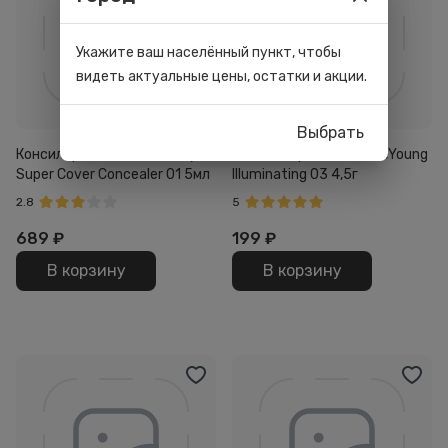
Укажите ваш населённый пункт, чтобы
видеть актуальные цены, остатки и акции.
Выбрать
Консилер для лица Stellary
Хайлайтер для лица BeYoung
Super Cover Concealer 01 5мл
Illuminating 03 4,5г
2.8
5
689
₽
199
₽
В корзину
В корзину