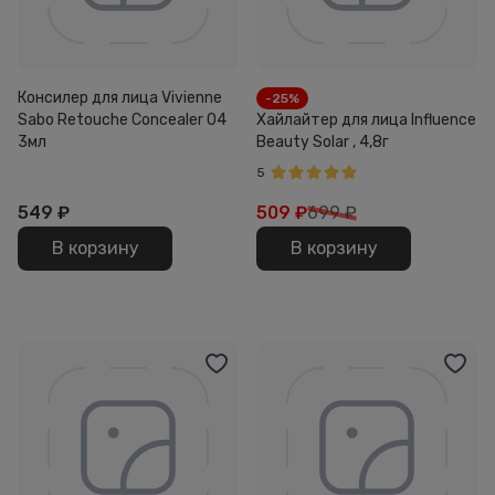
Консилер для лица Vivienne
-25%
Sabo Retouche Concealer 04
Хайлайтер для лица Influence
3мл
Beauty Solar , 4,8г
5
549
₽
509
₽
699 ₽
В корзину
В корзину