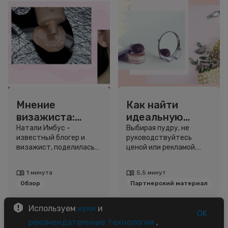
Мнение
Как найти
визажиста:
идеальную
устойчивый
пудру
Натали Имбус -
Выбирая пудру, не
известный блогер и
руководствуйтесь
тональный крем
визажист, поделилась
ценой или рекламой.
Art-Visage
впечатлениями от
Обращайте внимание на
использования
состав, форму упаковки
1 минута
5,5 минут
устойчивого тонального
и особенности кожи.
Обзор
Партнерский материал
крема Art-Visage.
Используем
куки
и
OK
рекомендательные технологии
,