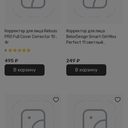
Корректор для лица Relouis
Корректор для лица
PRO Full Cover Corrector 10 ,
BelorDesign Smart Girl Miss
4г
Perfect 11 светлый
натуральный 2,4г
5
495
₽
249
₽
В корзину
В корзину