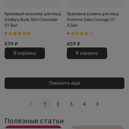
Кремовый консилер для лица
Кремовые румяна для лица
Stellary Nude Skin Concealer
Vivienne Sabo Courage 01
01 3мл
4,3мл
5
4
579
₽
659
₽
В корзину
В корзину
Показать ещё
1
2
3
4
Полезные статьи