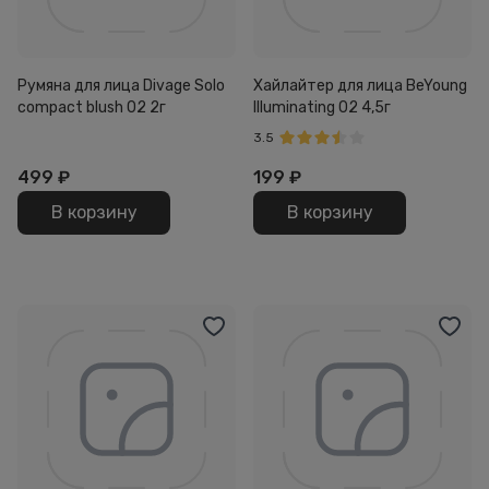
Румяна для лица Divage Solo
Хайлайтер для лица BeYoung
compact blush 02 2г
Illuminating 02 4,5г
3.5
499
₽
199
₽
В корзину
В корзину