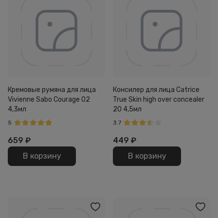
Кремовые румяна для лица
Консилер для лица Catrice
Vivienne Sabo Courage 02
True Skin high over concealer
4,3мл
20 4,5мл
5
3.7
659
₽
449
₽
В корзину
В корзину