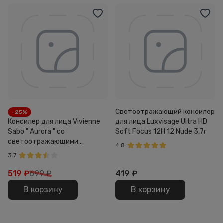
Светоотражающий консилер
-25%
Консилер для лица Vivienne
для лица Luxvisage Ultra HD
Sabo " Aurora " со
Soft Focus 12H 12 Nude 3,7г
светоотражающими
4.8
частицами 01 4,5мл
3.7
519
₽
699 ₽
419
₽
В корзину
В корзину