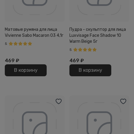
Матовые румяна для лица
Пудра - скульптор для лица
Vivienne Sabo Macaron 03 4,1г
Luxvisage Face Shadow 10
Warm Beige 5г
5
5
469
₽
469
₽
В корзину
В корзину