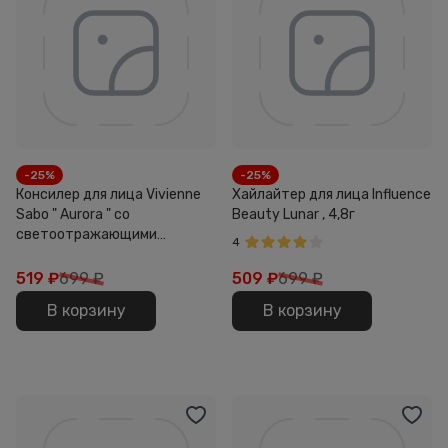
-25%
-25%
Консилер для лица Vivienne
Хайлайтер для лица Influence
Sabo " Aurora " со
Beauty Lunar , 4,8г
светоотражающими
4
частицами 02 4,5мл
519
₽
699 ₽
509
₽
699 ₽
В корзину
В корзину