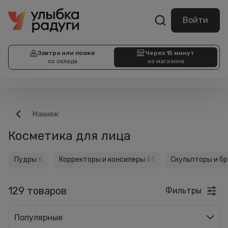
Войти
Завтра или позже
Через 15 минут
со склада
из магазина
Макияж
Косметика для лица
Пудры
6
Корректоры и консилеры
61
Скульпторы и б
129 товаров
Фильтры
Популярные