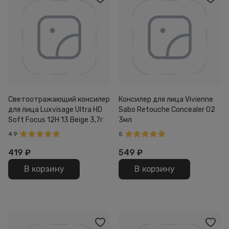
Светоотражающий консилер
Консилер для лица Vivienne
для лица Luxvisage Ultra HD
Sabo Retouche Concealer 02
Soft Focus 12H 13 Beige 3,7г
3мл
4.9
5
419
₽
549
₽
В корзину
В корзину