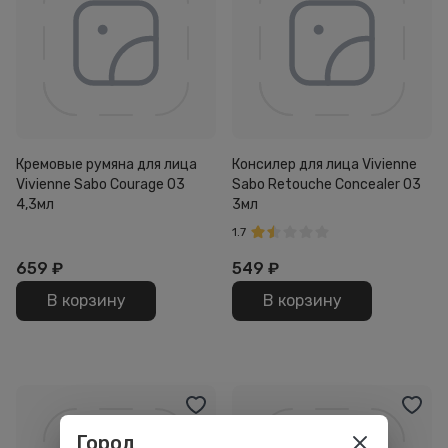
Кремовые румяна для лица
Консилер для лица Vivienne
Vivienne Sabo Courage 03
Sabo Retouche Concealer 03
4,3мл
3мл
1.7
659
₽
549
₽
В корзину
В корзину
Город