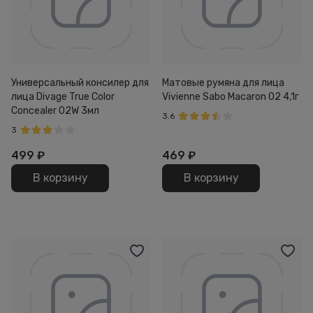
Универсальный консилер для
Матовые румяна для лица
лица Divage True Color
Vivienne Sabo Macaron 02 4,1г
Concealer 02W 3мл
3.6
3
499
₽
469
₽
В корзину
В корзину