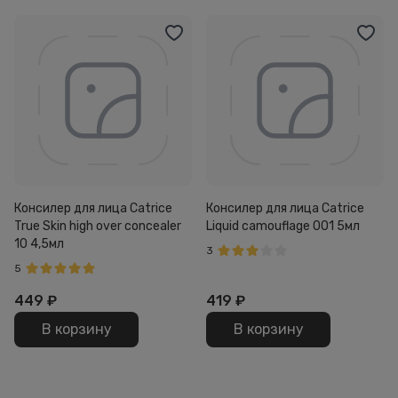
Консилер для лица Catrice
Консилер для лица Catrice
True Skin high over concealer
Liquid camouflage 001 5мл
10 4,5мл
3
5
449
₽
419
₽
В корзину
В корзину