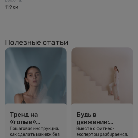
Высота
:
11.9 см
Полезные статьи
Тренд на
Будь в
«голые»
движении:
ресницы: как
сколько нужно
Пошаговая инструкция,
Вместе с фитнес-
как сделать макияж без
экспертом разбираемся,
выглядеть
шагов для