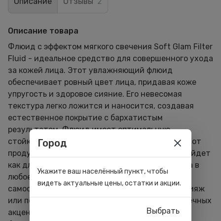
Описание
Отзывы
2
Описание товара
Флюид с эффектом мягкого свечения Soft Glam Filter
Fluid - идеальное средство для совершенного ухода
за кожей лица. Этот увлажняющий флюид
обеспечивает ровный цвет лица, придавая коже
упругость и здоровое сияние. Его невесомая
текстура легко ложится и наносится, создавая
естественное покрытие с бархатистым
результатом. Флюид имеет оптимальную
стойкость, при этом позволяя коже дышать. Этот
Город
продукт подходит для всех типов кожи и подойдет
как для вечернего, так и для дневного макияжа в
Укажите ваш населённый пункт, чтобы
любое время года. Флюид можно наносить
видеть актуальные цены, остатки и акции.
самостоятельно, в качестве праймера под макияж
или поверх него, а также для закрепления точечных
Выбрать
акцентов.Экономичный расход делает его еще