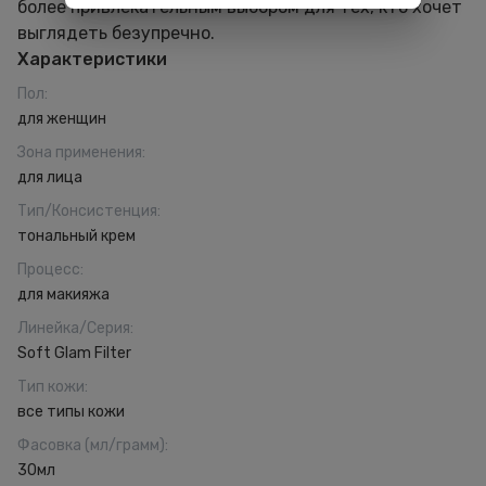
более привлекательным выбором для тех, кто хочет
выглядеть безупречно.
Характеристики
Пол
:
для женщин
Зона применения
:
для лица
Тип/Консистенция
:
тональный крем
Процесс
:
для макияжа
Линейка/Серия
:
Soft Glam Filter
Тип кожи
:
все типы кожи
Фасовка (мл/грамм)
:
30мл