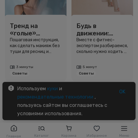
Тренд на
Будь в
«голые»
движении:
ресницы: как
сколько нужно
Пошаговая инструкция,
Вместе с фитнес-
как сделать макияж без
экспертом разбираемся,
выглядеть
шагов для
туши для ресниц и
сколько нужно ходить и
свежо, не
красоты и
звёздный образ для
как легко добавить
используя тушь
здоровья
вдохновения.
движение в жизнь.
3 минуты
5 минут
Советы
Советы
Используем
куки
и
OK
рекомендательные технологии
,
пользуясь сайтом вы соглашаетесь с
условиями использования.
Каталог
Корзина
Избранное
Меню
Главная