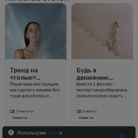
Тренд на
Будь в
«голые»
движении:
ресницы: как
сколько нужно
Пошаговая инструкция,
Вместе с фитнес-
как сделать макияж без
экспертом разбираемся,
выглядеть
шагов для
туши для ресниц и
сколько нужно ходить и
свежо, не
красоты и
звёздный образ для
как легко добавить
используя тушь
здоровья
вдохновения.
движение в жизнь.
3 минуты
5 минут
Советы
Советы
Используем
куки
и
OK