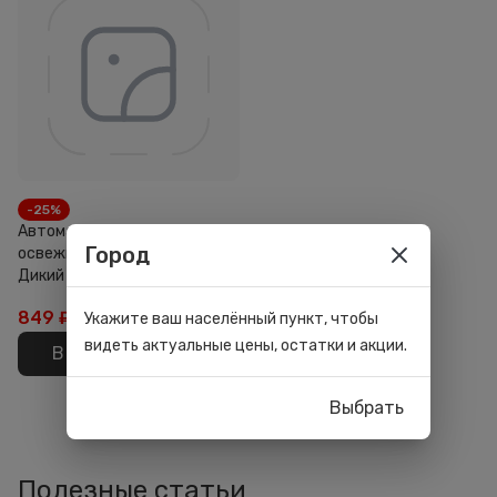
-25%
Автоматический
Город
освежитель воздуха Air wick
Дикий гранат 250мл
849
₽
1 190 ₽
Укажите ваш населённый пункт, чтобы
видеть актуальные цены, остатки и акции.
В корзину
Выбрать
Полезные статьи