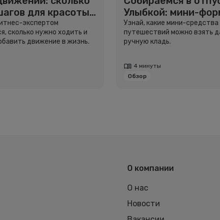
движении: сколько
Собираемся в отпус
шагов для красоты
Улыбкой: мини-фо
вья
для путешествий
фитнес-экспертом
Узнай, какие мини-средства
я, сколько нужно ходить и
путешествий можно взять д
добавить движение в жизнь.
ручную кладь.
4 минуты
Обзор
О компании
О нас
Новости
Вакансии