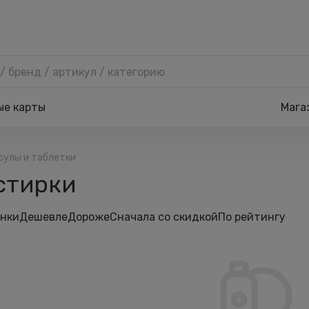
ые карты
Мага
сулы и таблетки
стирки
нки
Дешевле
Дороже
Сначала со скидкой
По рейтингу