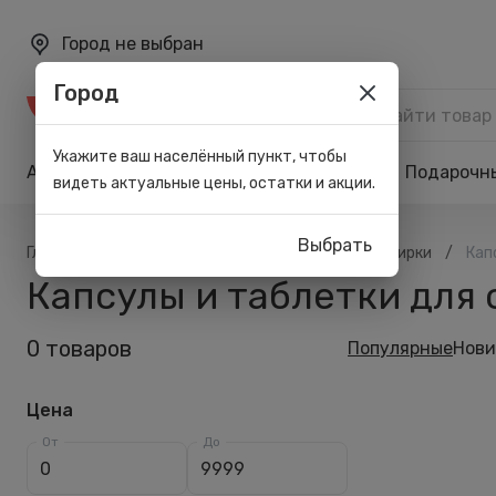
Город не выбран
Город
Каталог
Укажите ваш населённый пункт, чтобы
Акции
Бренды
Карта лояльности
Подарочн
видеть актуальные цены, остатки и акции.
Выбрать
/
/
/
/
Главная
Каталог
Всё для дома
Для стирки
Кап
Капсулы и таблетки для 
0 товаров
Популярные
Нови
Цена
От
До