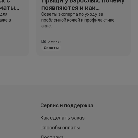
к с
Прыщи у взрослых: почему
рматы
появляются и как
избавиться
 для
Советы эксперта по уходу за
аже в
проблемной кожей и профилактике
акне.
5 минут
Советы
Сервис и поддержка
Как сделать заказ
Способы оплаты
Доставка