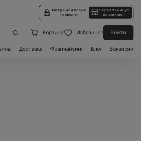
Завтра или позже
Через 15 минут
со склада
из магазина
Корзина
Избранное
Войти
зины
Доставка
Франчайзинг
Блог
Вакансии