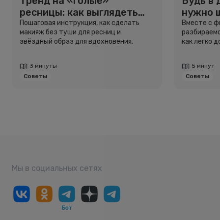
Тренд на «голые»
Будь в 
ресницы: как выглядеть
нужно 
свежо, не используя тушь
и здоро
Пошаговая инструкция, как сделать
Вместе с 
макияж без туши для ресниц и
разбираемс
звёздный образ для вдохновения.
как легко 
3 минуты
5 минут
Советы
Советы
Мы в социальных сетях