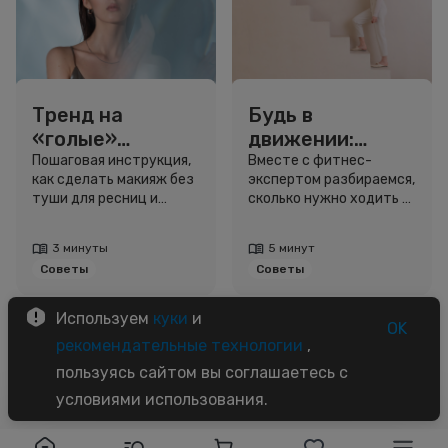
Тренд на
Будь в
«голые»
движении:
ресницы: как
сколько нужно
Пошаговая инструкция,
Вместе с фитнес-
как сделать макияж без
экспертом разбираемся,
выглядеть
шагов для
туши для ресниц и
сколько нужно ходить и
свежо, не
красоты и
звёздный образ для
как легко добавить
используя тушь
здоровья
вдохновения.
движение в жизнь.
3 минуты
5 минут
Советы
Советы
Используем
куки
и
OK
рекомендательные технологии
,
пользуясь сайтом вы соглашаетесь с
условиями использования.