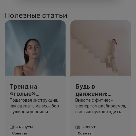
Полезные статьи
Тренд на
Будь в
«голые»
движении:
ресницы: как
сколько нужно
Пошаговая инструкция,
Вместе с фитнес-
как сделать макияж без
экспертом разбираемся,
выглядеть
шагов для
туши для ресниц и
сколько нужно ходить и
свежо, не
красоты и
звёздный образ для
как легко добавить
используя тушь
здоровья
вдохновения.
движение в жизнь.
3 минуты
5 минут
Советы
Советы