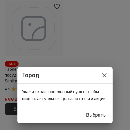
-30%
Таблетки для
Город
посудомоечных машин
Sanita All in 1 50шт
4.5
Укажите ваш населённый пункт, чтобы
видеть актуальные цены, остатки и акции.
599
₽
899 ₽
В корзину
Выбрать