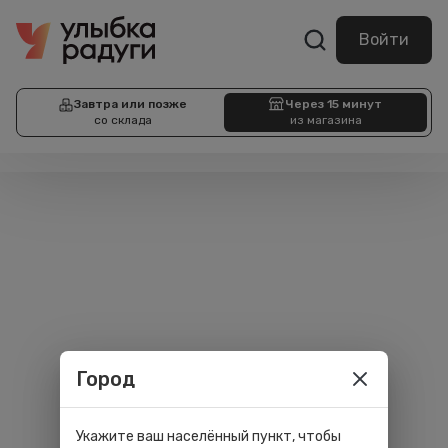
Войти
Завтра или позже
Через 15 минут
со склада
из магазина
Город
Укажите ваш населённый пункт, чтобы