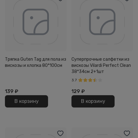
Тряпка Guten Tag для пола из
Суперпрочные салфетки из
вискозы и хлопка 80*100см
вискозы Vilardi Perfect Clean
38*34см 2+1шт
3.7
139
₽
129
₽
В корзину
В корзину