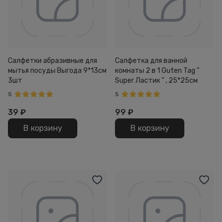
Салфетки абразивные для
Салфетка для ванной
мытья посуды Выгода 9*13см
комнаты 2 в 1 Guten Tag "
3шт
Super Ластик " , 25*25см
5
5
39
₽
99
₽
В корзину
В корзину