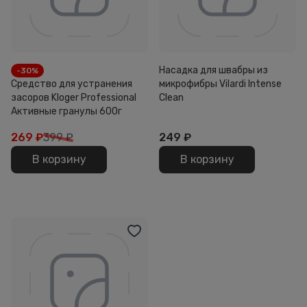
Насадка для швабры из
-30%
Средство для устранения
микрофибры Vilardi Intense
засоров Kloger Professional
Clean
Активные гранулы 600г
269
₽
399 ₽
249
₽
В корзину
В корзину