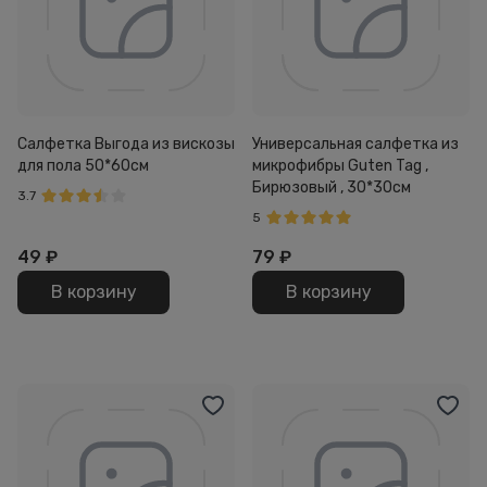
Салфетка Выгода из вискозы
Универсальная салфетка из
для пола 50*60см
микрофибры Guten Tag ,
Бирюзовый , 30*30см
3.7
5
49
₽
79
₽
В корзину
В корзину