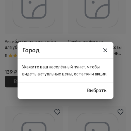
Антибактериальная губка
Салфетки Выгода
для уборки Guten Tag 3 в 1
универсальные из вискозы
Город
для уборки 30*30см Мини
5
3шт
4
Укажите ваш населённый пункт, чтобы
139
₽
29
₽
видеть актуальные цены, остатки и акции.
В корзину
В корзину
Выбрать