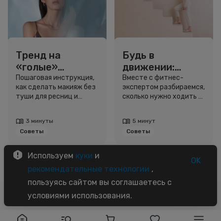
Тренд на
Будь в
«голые»
движении:
ресницы: как
сколько нужно
Пошаговая инструкция,
Вместе с фитнес-
как сделать макияж без
экспертом разбираемся,
выглядеть
шагов для
туши для ресниц и
сколько нужно ходить и
свежо, не
красоты и
звёздный образ для
как легко добавить
используя тушь
здоровья
вдохновения.
движение в жизнь.
3 минуты
5 минут
Советы
Советы
Используем
куки
и
OK
рекомендательные технологии
,
пользуясь сайтом вы соглашаетесь с
условиями использования.