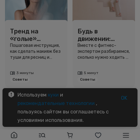
Тренд на
Будь в
«голые»
движении:
ресницы: как
сколько нужно
Пошаговая инструкция,
Вместе с фитнес-
как сделать макияж без
экспертом разбираемся,
выглядеть
шагов для
туши для ресниц и
сколько нужно ходить и
свежо, не
красоты и
звёздный образ для
как легко добавить
используя тушь
здоровья
вдохновения.
движение в жизнь.
3 минуты
5 минут
Советы
Советы
Используем
куки
и
OK
рекомендательные технологии
,
пользуясь сайтом вы соглашаетесь с
условиями использования.