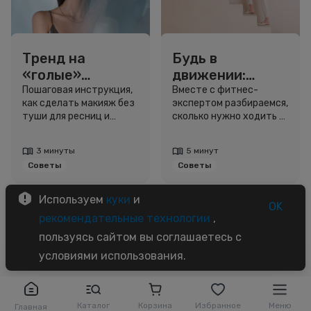
Тренд на
Будь в
«голые»
движении:
ресницы: как
сколько нужно
Пошаговая инструкция,
Вместе с фитнес-
как сделать макияж без
экспертом разбираемся,
выглядеть
шагов для
туши для ресниц и
сколько нужно ходить и
свежо, не
красоты и
звёздный образ для
как легко добавить
используя тушь
здоровья
вдохновения.
движение в жизнь.
3 минуты
5 минут
Советы
Советы
Используем
куки
и
OK
рекомендательные технологии
,
пользуясь сайтом вы соглашаетесь с
условиями использования.
Каталог
Корзина
Избранное
Меню
Главная