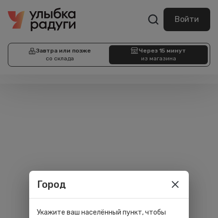
Войти
Завтра или позже
Через 15 минут
со склада
из магазина
Город
Укажите ваш населённый пункт, чтобы