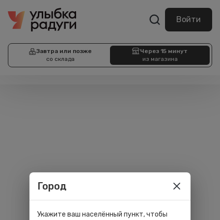
Войти
Завтра или позже
Через 15 минут
со склада
из магазина
Город
Укажите ваш населённый пункт, чтобы