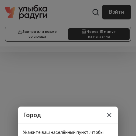
Войти
Завтра или позже
Через 15 минут
со склада
из магазина
Город
Укажите ваш населённый пункт, чтобы