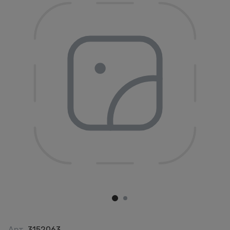
Арт.
3152063