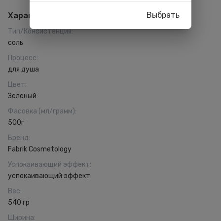
Выбрать
Характеристики
Тип/Консистенция
:
соль
Процесс
:
для душа
Цвет
:
Зеленый
Фасовка (мл/грамм)
:
500г
Бренд
:
Fabrik Cosmetology
Успокаивающий эффект
:
успокаивающий эффект
Вес
:
540 гр
Ширина
: