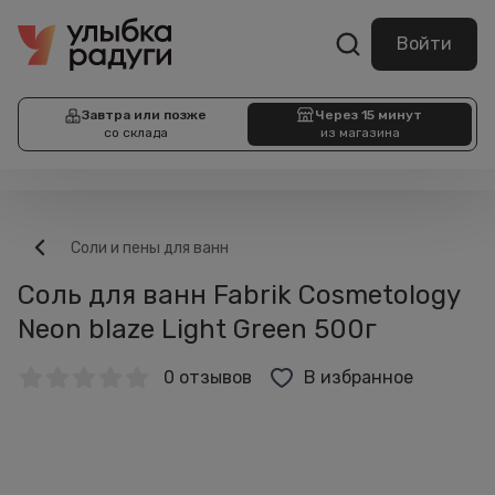
Войти
Завтра или позже
Через 15 минут
со склада
из магазина
Соли и пены для ванн
Соль для ванн Fabrik Cosmetology
Neon blaze Light Green 500г
0 отзывов
В избранное