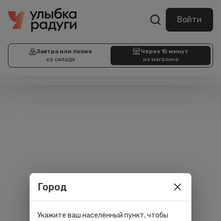
Войти
Завтра или позже
Через 15 минут
со склада
из магазина
Город
Укажите ваш населённый пункт, чтобы