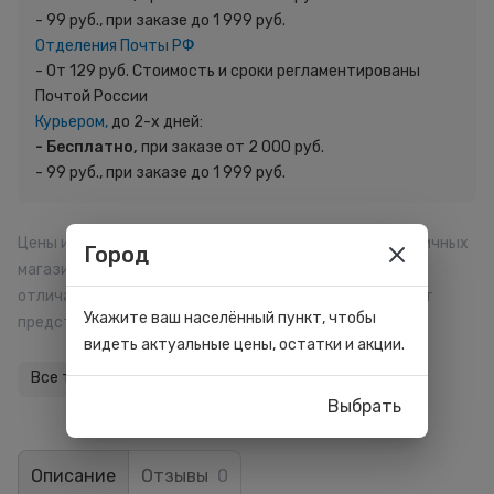
- 99 руб., при заказе до 1 999 руб.
Отделения Почты РФ
- От 129 руб. Стоимость и сроки регламентированы
Почтой России
Курьером,
до 2-х дней:
- Бесплатно,
при заказе от 2 000 руб.
- 99 руб., при заказе до 1 999 руб.
Цены и размер начисляемых баллов в отдельных розничных
Город
магазинах, на сайте и мобильном приложении могут
отличаться. Внешний вид товара может отличаться от
Укажите ваш населённый пункт, чтобы
представленного на сайте.
видеть актуальные цены, остатки и акции.
Все товары бренда
Выбрать
Описание
Отзывы
0