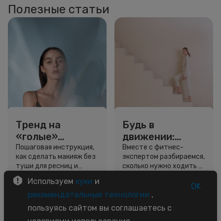
Полезные статьи
Тренд на
Будь в
«голые»
движении:
ресницы: как
сколько нужно
Пошаговая инструкция,
Вместе с фитнес-
как сделать макияж без
экспертом разбираемся,
выглядеть
шагов для
туши для ресниц и
сколько нужно ходить и
свежо, не
красоты и
звёздный образ для
как легко добавить
Используем
куки
и
используя тушь
здоровья
вдохновения.
движение в жизнь.
OK
3 минуты
5 минут
рекомендательные технологии
,
Советы
Советы
пользуясь сайтом вы соглашаетесь с