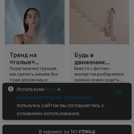
Тренд на
Будь в
«голые»
движении:
ресницы: как
сколько нужно
Пошаговая инструкция,
Вместе с фитнес-
как сделать макияж без
экспертом разбираемся,
выглядеть
шагов для
туши для ресниц и
сколько нужно ходить и
свежо, не
красоты и
звёздный образ для
как легко добавить
Используем
куки
и
используя тушь
здоровья
вдохновения.
движение в жизнь.
OK
3 минуты
5 минут
рекомендательные технологии
,
Советы
Советы
пользуясь сайтом вы соглашаетесь с
условиями использования.
В корзину за 161 ₽
249 ₽