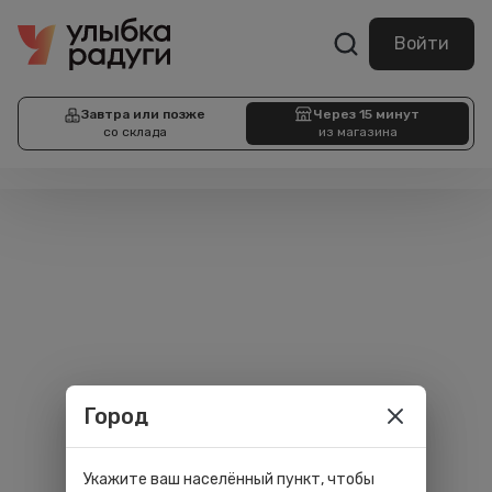
Войти
Завтра или позже
Через 15 минут
со склада
из магазина
Город
Укажите ваш населённый пункт, чтобы