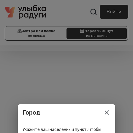
Войти
Завтра или позже
Через 15 минут
со склада
из магазина
Город
Укажите ваш населённый пункт, чтобы