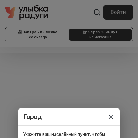
Войти
Завтра или позже
Через 15 минут
со склада
из магазина
Город
Укажите ваш населённый пункт, чтобы