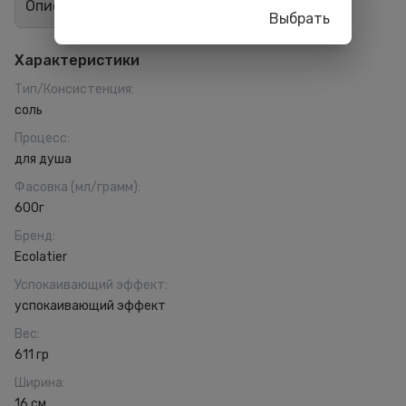
Описание
Отзывы
1
Выбрать
Характеристики
Тип/Консистенция
:
соль
Процесс
:
для душа
Фасовка (мл/грамм)
:
600г
Бренд
:
Ecolatier
Успокаивающий эффект
:
успокаивающий эффект
Вес
:
611 гр
Ширина
:
16 см