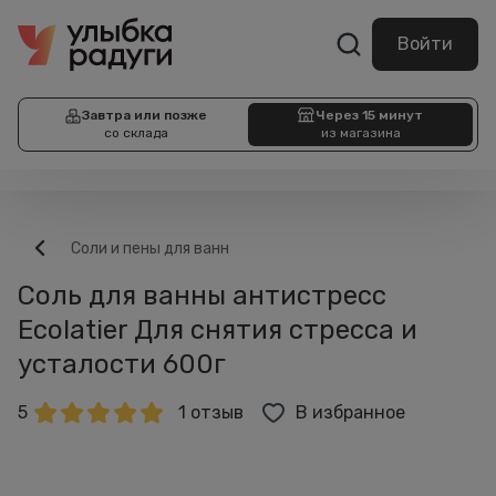
Войти
Завтра или позже
Через 15 минут
со склада
из магазина
Соли и пены для ванн
Соль для ванны антистресс
Ecolatier Для снятия стресса и
усталости 600г
5
1 отзыв
В избранное