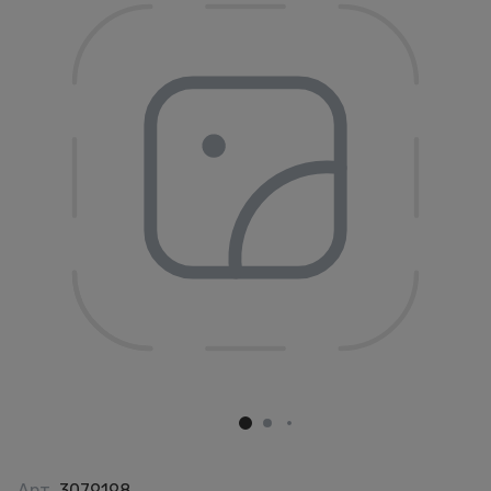
Арт.
3079198