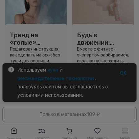
Тренд на
Будь в
«голые»
движении:
ресницы: как
сколько нужно
Пошаговая инструкция,
Вместе с фитнес-
как сделать макияж без
экспертом разбираемся,
выглядеть
шагов для
туши для ресниц и
сколько нужно ходить и
свежо, не
красоты и
звёздный образ для
как легко добавить
Используем
куки
и
используя тушь
здоровья
вдохновения.
движение в жизнь.
OK
3 минуты
5 минут
рекомендательные технологии
,
Советы
Советы
пользуясь сайтом вы соглашаетесь с
условиями использования.
Только в магазинах
109 ₽
Каталог
Корзина
Избранное
Меню
Главная