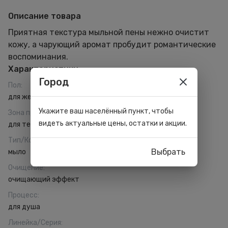
Описание товара
Приятная текстура мыльной пены нежно очистит
кожу, а чарующий аромат пробудит романтические
воспоминания.
Характеристики
Город
Пол
:
для женщин
Укажите ваш населённый пункт, чтобы
Зона применения
:
видеть актуальные цены, остатки и акции.
для тела
Тип/Консистенция
:
Выбрать
мыло
Очищение
:
очищающий эффект
Процесс
:
для душа
Линейка/Серия
: