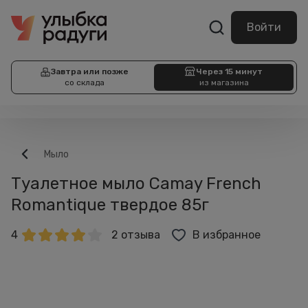
Войти
Завтра или позже
Через 15 минут
со склада
из магазина
Мыло
Туалетное мыло Camay French
Romantique твердое 85г
4
2 отзыва
В избранное