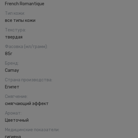
French Romantique
Тип кожи
:
все типы кожи
Текстура
:
твердая
Фасовка (мл/грамм)
:
85г
Бренд
:
Camay
Страна производства
:
Египет
Смягчение
:
смягчающий эффект
Аромат
:
Цветочный
Медицинские показатели
:
гигиена