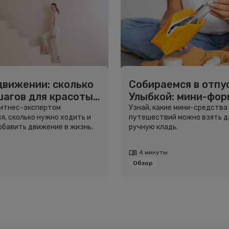
движении: сколько
Собираемся в отпус
шагов для красоты
Улыбкой: мини-фо
вья
для путешествий
фитнес-экспертом
Узнай, какие мини-средства
я, сколько нужно ходить и
путешествий можно взять д
добавить движение в жизнь.
ручную кладь.
4 минуты
Обзор