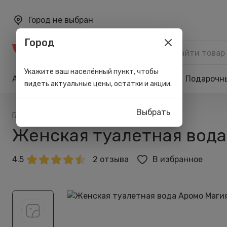
Город не выбран
Город
Каталог
Укажите ваш населённый пункт, чтобы
Акции
Бренды
Карта лояльности
Подарочн
видеть актуальные цены, остатки и акции.
Выбрать
/
Главная
Каталог
Женская туалетная вода 
4.5
2 отзыва
В избранное