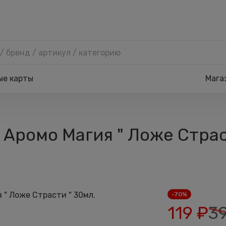
ые карты
Мага
Аромо Магия " Ложе Страс
-70%
119
₽
3