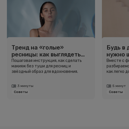
Тренд на «голые»
Будь в 
ресницы: как выглядеть
нужно 
свежо, не используя тушь
и здоро
Пошаговая инструкция, как сделать
Вместе с 
макияж без туши для ресниц и
разбираемс
звёздный образ для вдохновения.
как легко 
3 минуты
5 минут
Советы
Советы