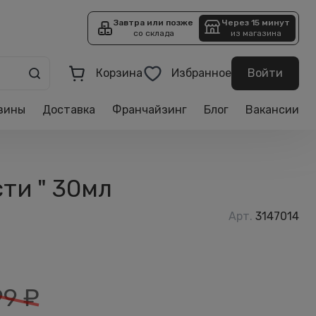
Завтра или позже
Через 15 минут
со склада
из магазина
Корзина
Избранное
Войти
зины
Доставка
Франчайзинг
Блог
Вакансии
ти " 30мл
Арт.
3147014
99
₽