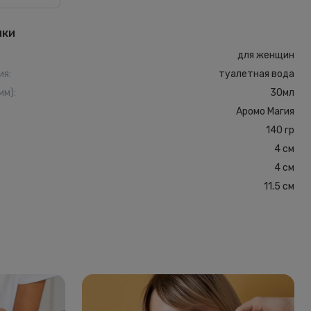
ики
для женщин
ия
:
туалетная вода
мм)
:
30мл
Аромо Магия
140 гр
4 см
4 см
11.5 см