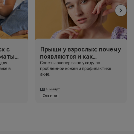
к с
Прыщи у взрослых: почему
рматы
появляются и как
избавиться
 для
Советы эксперта по уходу за
аже в
проблемной кожей и профилактике
акне.
5 минут
Советы