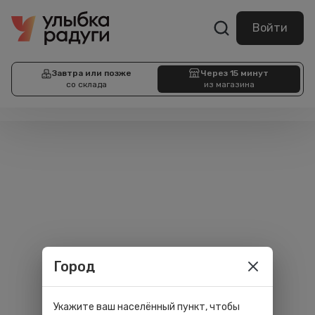
Войти
Завтра или позже
Через 15 минут
со склада
из магазина
Город
Укажите ваш населённый пункт, чтобы