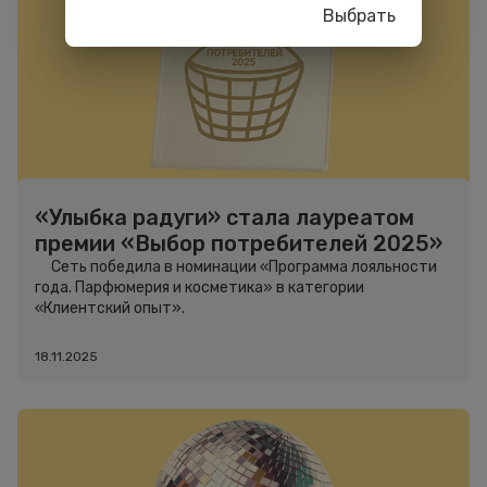
Выбрать
«Улыбка радуги» стала лауреатом
премии «Выбор потребителей 2025»
Сеть победила в номинации «Программа лояльности
года. Парфюмерия и косметика» в категории
«Клиентский опыт».
18.11.2025