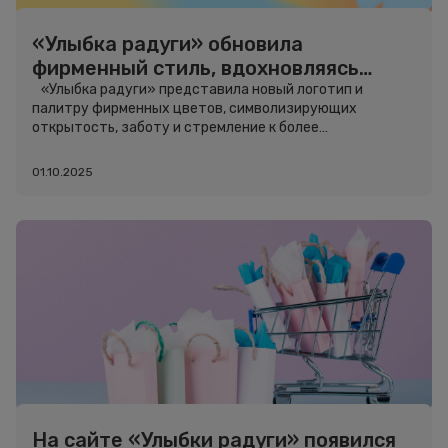
«Улыбка радуги» обновила
фирменный стиль, вдохновляясь
красотой природы
«Улыбка радуги» представила новый логотип и
палитру фирменных цветов, символизирующих
открытость, заботу и стремление к более
эмоциональной связи с покупателями.
01.10.2025
На сайте «Улыбки радуги» появился