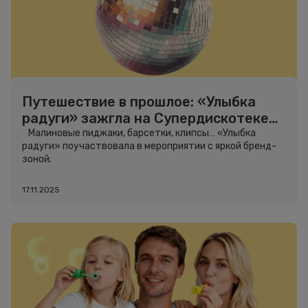
Путешествие в прошлое: «Улыбка
радуги» зажгла на Супердискотеке
90-х в Санкт-Петербурге
Малиновые пиджаки, барсетки, клипсы… «Улыбка
радуги» поучаствовала в мероприятии с яркой бренд-
зоной.
17.11.2025