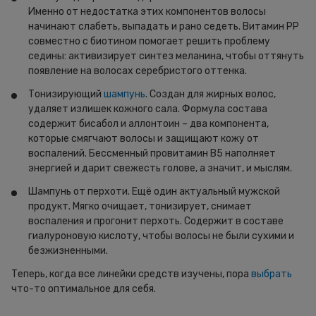
Именно от недостатка этих компонентов волосы
начинают слабеть, выпадать и рано седеть. Витамин РР
совместно с биотином помогает решить проблему
седины: активизирует синтез меланина, чтобы оттянуть
появление на волосах серебристого оттенка.
Тонизирующий
шампунь
. Создан для жирных волос,
удаляет излишек кожного сала. Формула состава
содержит бисабол и аллонтоин – два компонента,
которые смягчают волосы и защищают кожу от
воспалений. Бессменный провитамин В5 наполняет
энергией и дарит свежесть голове, а значит, и мыслям.
Шампунь от перхоти. Ещё один актуальный мужской
продукт. Мягко очищает, тонизирует, снимает
воспаления и прогонит перхоть. Содержит в составе
гиалуроновую кислоту, чтобы волосы не были сухими и
безжизненными.
Теперь, когда все линейки средств изучены, пора
выбрать
что-то оптимальное для себя.