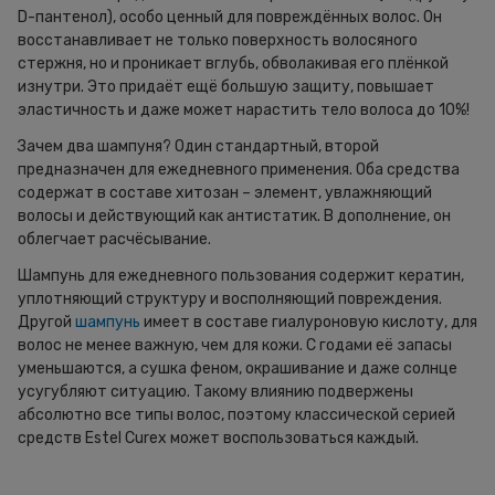
D-пантенол), особо ценный для повреждённых волос. Он
восстанавливает не только поверхность волосяного
стержня, но и проникает вглубь, обволакивая его плёнкой
изнутри. Это придаёт ещё большую защиту, повышает
эластичность и даже может нарастить тело волоса до 10%!
Зачем два шампуня? Один стандартный, второй
предназначен для ежедневного применения. Оба средства
содержат в составе хитозан – элемент, увлажняющий
волосы и действующий как антистатик. В дополнение, он
облегчает расчёсывание.
Шампунь для ежедневного пользования содержит кератин,
уплотняющий структуру и восполняющий повреждения.
Другой
шампунь
имеет в составе гиалуроновую кислоту, для
волос не менее важную, чем для кожи. С годами её запасы
уменьшаются, а сушка феном, окрашивание и даже солнце
усугубляют ситуацию. Такому влиянию подвержены
абсолютно все типы волос, поэтому классической серией
средств Estel Curex может воспользоваться каждый.