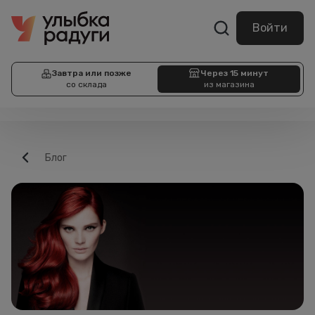
Войти
Завтра или позже
Через 15 минут
со склада
из магазина
Блог