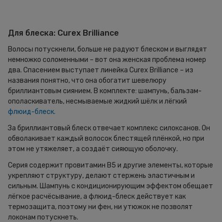
Для блеска: Curex Brilliance
Волосы потускнели, больше не радуют блеском и выглядят
немножко соломенными – вот она женская проблема номер
два. Спасением выступает линейка Curex Brilliance – из
названия понятно, что она обогатит шевелюру
бриллиантовым сиянием. В комплекте: шампунь, бальзам-
ополаскиватель, несмываемые жидкий шёлк и лёгкий
флюид-блеск.
За бриллиантовый блеск отвечает комплекс силоксанов. Он
обволакивает каждый волосок блестящей плёнкой, но при
этом не утяжеляет, а создаёт сияющую оболочку.
Серия содержит провитамин В5 и другие элементы, которые
укрепляют структуру, делают стержень эластичным и
сильным. Шампунь с кондиционирующим эффектом обещает
лёгкое расчёсывание, а флюид-блеск действует как
термозащита, поэтому ни фен, ни утюжок не позволят
локонам потускнеть.