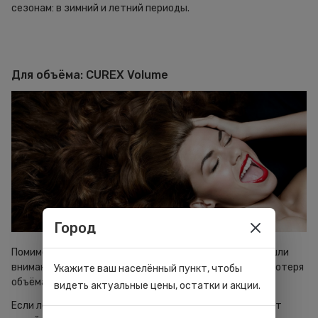
сезонам: в зимний и летний периоды.
Для объёма: CUREX Volume
Город
Помимо сезонных трудностей, производители не обошли
вниманием распространённые проблемы. Во-первых, потеря
Укажите ваш населённый пункт, чтобы
объёма.
видеть актуальные цены, остатки и акции.
Если локоны отяжелели и утратили пышность, поможет