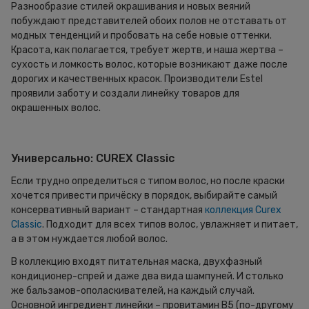
Разнообразие стилей окрашивания и новых веяний
побуждают представителей обоих полов не отставать от
модных тенденций и пробовать на себе новые оттенки.
Красота, как полагается, требует жертв, и наша жертва –
сухость и ломкость волос, которые возникают даже после
дорогих и качественных красок. Производители Estel
проявили заботу и создали линейку товаров для
окрашенных волос.
Универсально: CUREX Classic
Если трудно определиться с типом волос, но после краски
хочется привести причёску в порядок, выбирайте самый
консервативный вариант – стандартная
коллекция Curex
Classic
. Подходит для всех типов волос, увлажняет и питает,
а в этом нуждается любой волос.
В коллекцию входят питательная маска, двухфазный
кондиционер-спрей и даже два вида шампуней. И столько
же бальзамов-ополаскивателей, на каждый случай.
Основной ингредиент линейки – провитамин В5 (по-другому