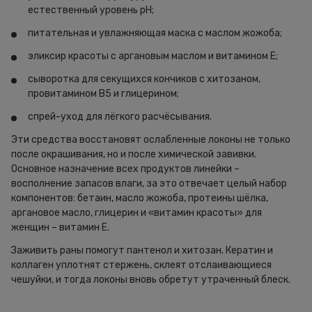
естественный уровень pH;
питательная и увлажняющая маска с маслом жожоба;
эликсир красоты с аргановым маслом и витамином Е;
сыворотка для секущихся кончиков с хитозаном,
провитамином В5 и глицерином;
спрей-уход для лёгкого расчёсывания.
Эти средства восстановят ослабленные локоны не только
после окрашивания, но и после химической завивки.
Основное назначение всех продуктов линейки –
восполнение запасов влаги, за это отвечает целый набор
компонентов: бетаин, масло жожоба, протеины шёлка,
аргановое масло, глицерин и «витамин красоты» для
женщин – витамин Е.
Заживить раны помогут пантенол и хитозан. Кератин и
коллаген уплотнят стержень, склеят отслаивающиеся
чешуйки, и тогда локоны вновь обретут утраченный блеск.