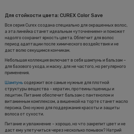
Для стойкости цвета: CUREX Color Save
Вся серия Curex создана специально для окрашенных волос,
а эта линейка станет идеальным «уточнением» и поможет
надолго сохранит яркость цвета. Облегчит для волос
период адаптации после химического воздействия и не
даст волю секущимся кончикам.
Небольшая коллекция включает в себя шампунь и бальзам –
для базового ухода, и маску, для не частого, но регулярного
применения.
Шампунь
содержит все самые нужные для плотной
структуры вещества – кератин, протеины пшеницы и
лецитин. Питание обеспечит бальзам с пантенолом и
витаминным комплексом, а вишенкой на торте станет масло
персика. Оно нужно для поддержания красоты и защиты
волоса от сухости.
Питание и увлажнение – хорошо, но что закрепит цвет и не
даст ему улетучиться через несколько помывок? Натрий