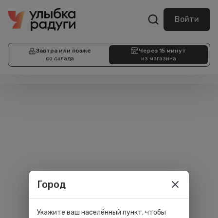
Войти
Завтра или позже
Через 15 минут
со склада
из магазина
Город
Укажите ваш населённый пункт, чтобы