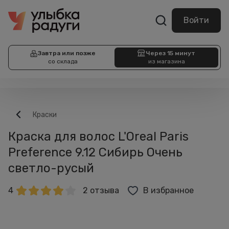
Войти
Завтра или позже
Через 15 минут
со склада
из магазина
Краски
Краска для волос L'Oreal Paris
Preference 9.12 Сибирь Очень
светло-русый
4
2 отзыва
В избранное