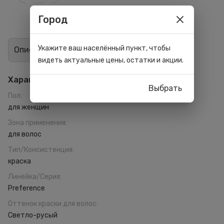
Город
Укажите ваш населённый пункт, чтобы
Описание
Отзывы
2
видеть актуальные цены, остатки и акции.
Характеристики
Выбрать
Пол
:
для женщин
Зона применения
:
для волос
Тип/Консистенция
:
краска
Линейка/Серия
:
Preference
Оттенок краски для волос
:
Светло-русый