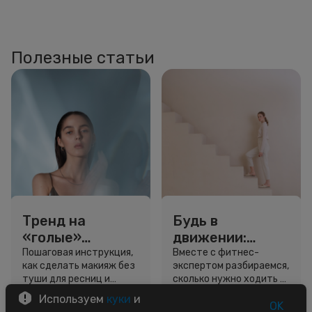
Полезные статьи
Тренд на
Будь в
«голые»
движении:
ресницы: как
сколько нужно
Пошаговая инструкция,
Вместе с фитнес-
как сделать макияж без
экспертом разбираемся,
выглядеть
шагов для
туши для ресниц и
сколько нужно ходить и
свежо, не
красоты и
звёздный образ для
как легко добавить
Используем
куки
и
используя тушь
здоровья
вдохновения.
движение в жизнь.
OK