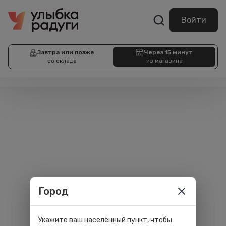
Войти
Завтра или позже
Через 15 минут
со склада
из магазина
Город
Укажите ваш населённый пункт, чтобы