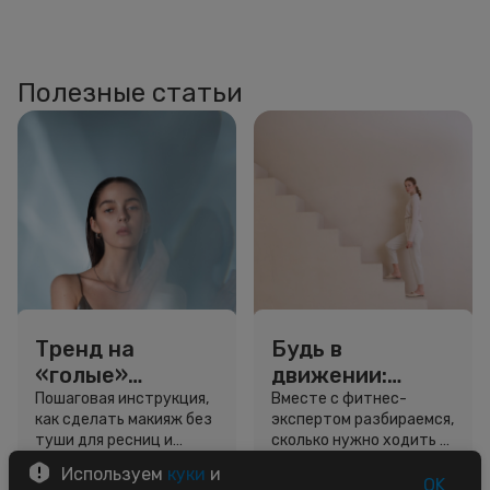
Полезные статьи
Тренд на
Будь в
«голые»
движении:
ресницы: как
сколько нужно
Пошаговая инструкция,
Вместе с фитнес-
как сделать макияж без
экспертом разбираемся,
выглядеть
шагов для
туши для ресниц и
сколько нужно ходить и
свежо, не
красоты и
звёздный образ для
как легко добавить
Используем
куки
и
используя тушь
здоровья
вдохновения.
движение в жизнь.
OK