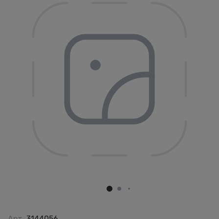
Арт.
3144056