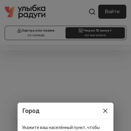
Войти
Завтра или позже
Через 15 минут
со склада
из магазина
Город
Укажите ваш населённый пункт, чтобы