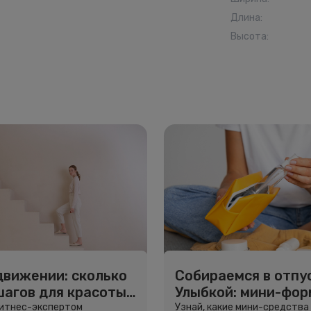
Длина
:
Высота
:
движении: сколько
Собираемся в отпус
шагов для красоты
Улыбкой: мини-фо
вья
для путешествий
фитнес-экспертом
Узнай, какие мини-средства