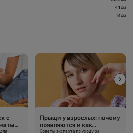
4.1 см
8 см
к с
Прыщи у взрослых: почему
рматы
появляются и как
избавиться
 для
Советы эксперта по уходу за