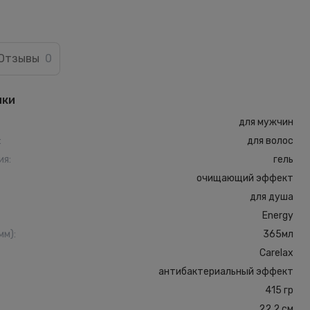
Отзывы
0
ики
для мужчин
:
для волос
ия
:
гель
очищающий эффект
для душа
Energy
мм)
:
365мл
Carelax
антибактериальный эффект
415 гр
22.2 см