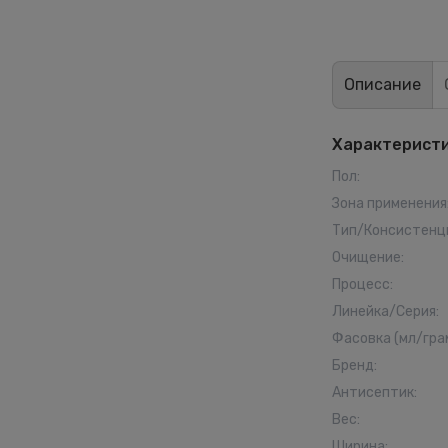
Описание
Характерист
Пол
:
Зона применения
Тип/Консистенц
Очищение
:
Процесс
:
Линейка/Серия
:
Фасовка (мл/гра
Бренд
:
Антисептик
:
Вес
:
Ширина
: