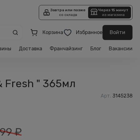
Завтра или позже
Через 15 минут
со склада
из магазина
Корзина
Избранное
Войти
зины
Доставка
Франчайзинг
Блог
Вакансии
& Fresh " 365мл
Арт.
3145238
99
₽