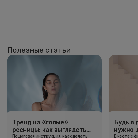
Полезные статьи
Тренд на «голые»
Будь в 
ресницы: как выглядеть
нужно 
свежо, не используя тушь
и здоро
Пошаговая инструкция, как сделать
Вместе с 