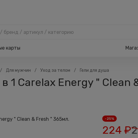
ые карты
Мага
/
/
/
Для мужчин
Уход за телом
Гели для душа
 1 Carelax Energy " Clean 
-25%
224
₽
2