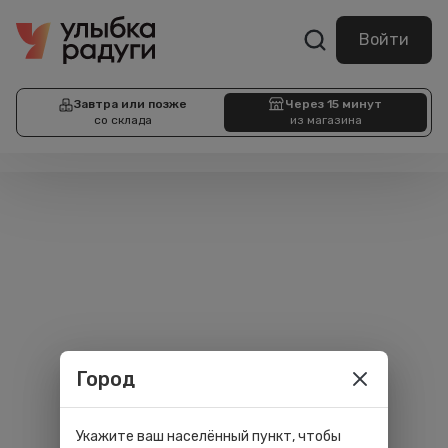
Войти
Завтра или позже
Через 15 минут
со склада
из магазина
Город
Укажите ваш населённый пункт, чтобы