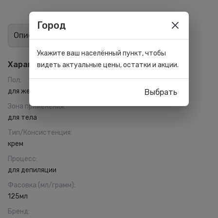
Город
Описание
Отзывы
0
Укажите ваш населённый пункт, чтобы
Характеристики
видеть актуальные цены, остатки и акции.
Пол
:
для женщин
Выбрать
Зона применения
:
для тела
Тип/Консистенция
:
крем
Процесс
:
для депиляции
Фасовка (мл/грамм)
:
125мл
Бренд
: