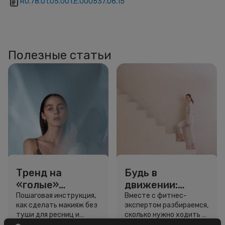
RU.78.01.05.001.Е.000537.06.15
Полезные статьи
Тренд на
Будь в
«голые»
движении:
ресницы: как
сколько нужно
Пошаговая инструкция,
Вместе с фитнес-
как сделать макияж без
экспертом разбираемся,
выглядеть
шагов для
туши для ресниц и
сколько нужно ходить и
свежо, не
красоты и
звёздный образ для
как легко добавить