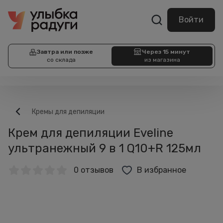
Войти
Завтра или позже
Через 15 минут
со склада
из магазина
Кремы для депиляции
Крем для депиляции Eveline
ультранежный 9 в 1 Q10+R 125мл
0 отзывов
В избранное