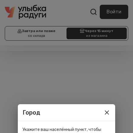
Войти
Завтра или позже
Через 15 минут
со склада
из магазина
Город
Укажите ваш населённый пункт, чтобы