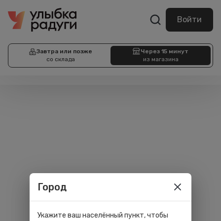
Войти
Завтра или позже
Через 15 минут
со склада
из магазина
Город
Укажите ваш населённый пункт, чтобы