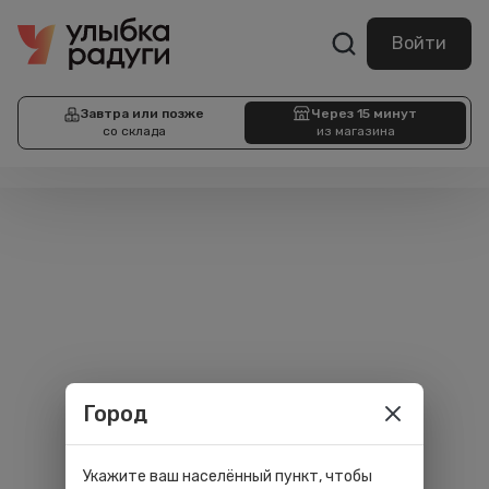
Войти
Завтра или позже
Через 15 минут
со склада
из магазина
Город
Укажите ваш населённый пункт, чтобы