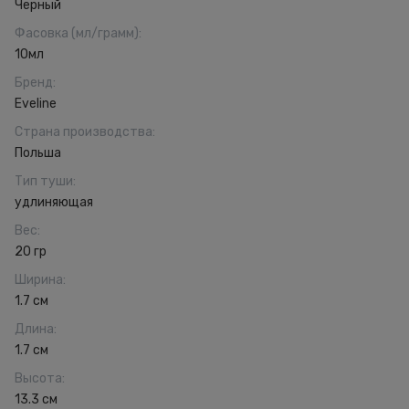
Черный
Фасовка (мл/грамм)
:
10мл
Бренд
:
Eveline
Страна производства
:
Польша
Тип туши
:
удлиняющая
Вес
:
20 гр
Ширина
:
1.7 см
Длина
:
1.7 см
Высота
:
13.3 см