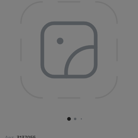
Арт.
3137955