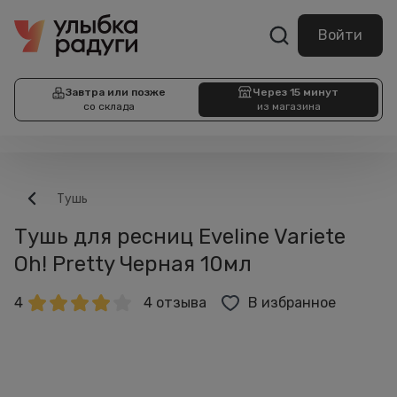
Войти
Завтра или позже
Через 15 минут
со склада
из магазина
Тушь
Тушь для ресниц Eveline Variete
Oh! Pretty Черная 10мл
4
4 отзыва
В избранное