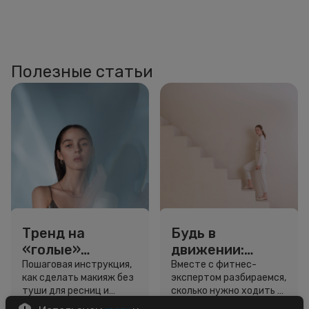
Полезные статьи
Тренд на
Будь в
«голые»
движении:
ресницы: как
сколько нужно
Пошаговая инструкция,
Вместе с фитнес-
как сделать макияж без
экспертом разбираемся,
выглядеть
шагов для
туши для ресниц и
сколько нужно ходить и
свежо, не
красоты и
звёздный образ для
как легко добавить