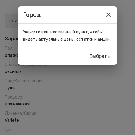
Город
Описание
Отзывы
4
Укажите ваш населённый пункт, чтобы
Характеристики
видеть актуальные цены, остатки и акции.
Пол
:
для женщин
Выбрать
Область применения
:
ресницы
Тип/Консистенция
:
тушь
Процесс
:
для макияжа
Линейка/Серия
:
Variete
Цвет
: