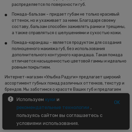
распределяется по поверхности губ.
Помада-бальзам – придает губам не только красивый
оттенок, но и ухаживает за ними. Благодаря своему
составу, бальзам способен заживлять ранки и трещины,
а также справляться с шелушениями и сухостью кожи.
Помада-карандаш – является продуктом для создания
полноценного макияжа губ, без использования
дополнительного контурного карандаша. Такая помада
отличается насыщенностью цветовой гаммы и идеально
ровным покрытием.
Интернет-магазин «Улыбка Радуги» предлагает широкий
ассортимент губных помад различных оттенков, текстур и
брендов. Мы заботимся о красоте Ваших губ и предлагаем
качественную продукцию знаменитых мировых
Используем
куки
и
производителей по доступной цене!
OK
рекомендательные технологии
,
пользуясь сайтом вы соглашаетесь с
условиями использования.