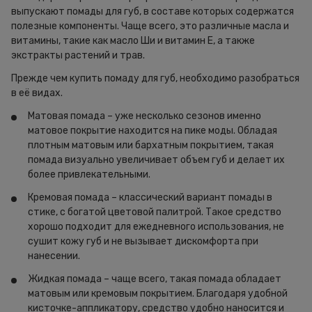
выпускают помады для губ, в составе которых содержатся
полезные компоненты. Чаще всего, это различные масла и
витамины, такие как масло Ши и витамин Е, а также
экстракты растений и трав.
Прежде чем купить помаду для губ, необходимо разобраться
в её видах.
Матовая помада – уже несколько сезонов именно
матовое покрытие находится на пике моды. Обладая
плотным матовым или бархатным покрытием, такая
помада визуально увеличивает объем губ и делает их
более привлекательными.
Кремовая помада – классический вариант помады в
стике, с богатой цветовой палитрой. Такое средство
хорошо подходит для ежедневного использования, не
сушит кожу губ и не вызывает дискомфорта при
нанесении.
Жидкая помада – чаще всего, такая помада обладает
матовым или кремовым покрытием. Благодаря удобной
кисточке-аппликатору, средство удобно наносится и