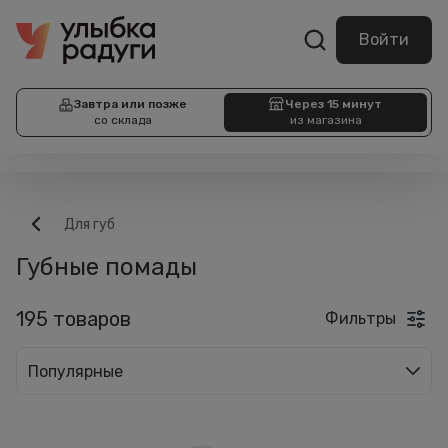
Войти
Завтра или позже
Через 15 минут
со склада
из магазина
Для губ
Губные помады
195 товаров
Фильтры
Популярные